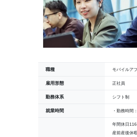
職種
モバイルア
雇用形態
正社員
勤務体系
シフト制
就業時間
・勤務時間：1
年間休日11
産前産後休暇