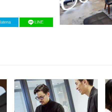
atena
LINE