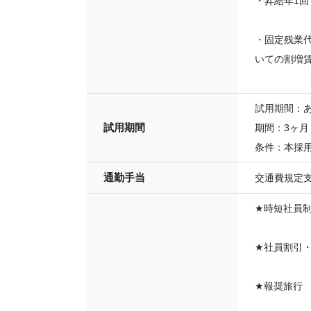
・昇給年1回
・固定残業代
いての割増
試用期間：
試用期間
期間：3ヶ月
条件：本採
通勤手当
交通費規定支
★
時短社員
★
社員割引
★
報奨旅行